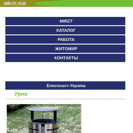
MIRZT
КАТАЛОГ
РАБОТА
ЖИТОМИР
КОНТАКТЫ
Елкопласт-Україна
Урна