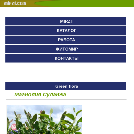
MIRZT
КАТАЛОГ
РАБОТА
ЖИТОМИР
КОНТАКТЫ
Green flora
Магнолия Суланжа