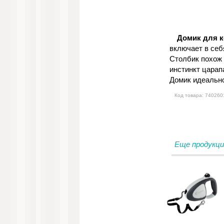
Домик для к
включает в себ
Столбик похож 
инстинкт царап
Домик идеально
Код товара: 740260
Еще продукци