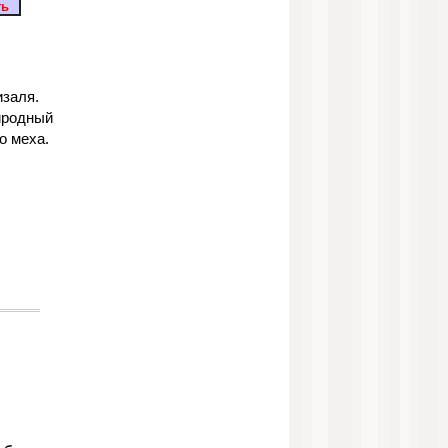
изаля.
иродный
о меха.