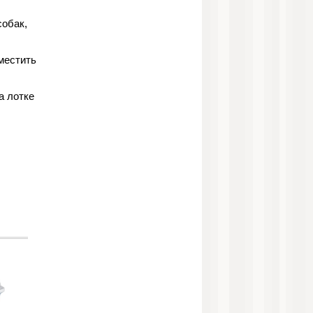
собак,
местить
а лотке