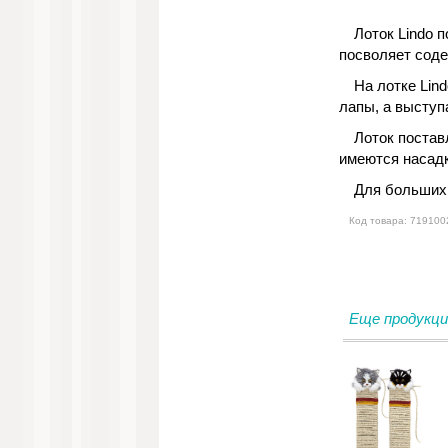
Лоток Lindo 
посволяет соде
На лотке Lin
лапы, а выступ
Лоток постав
имеются насад
Для больших 
Код товара: 719100
Еще продукци