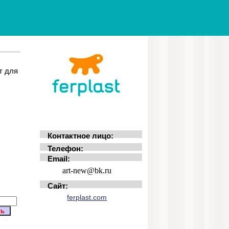
т для
Контактное лицо:
Телефон:
Email:
art-new@bk.ru
Сайт:
ferplast.com